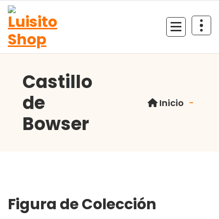
Saltar
al
contenido
Tienda de colecciones
Castillo
de
Inicio
-
Bowser
Figura de Colección