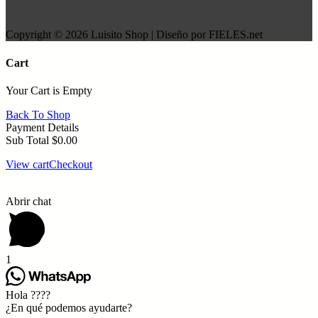
Copyright © 2026 Luisito Shop | Diseño por FIELES.net
Cart
Your Cart is Empty
Back To Shop
Payment Details
Sub Total
$
0.00
View cart
Checkout
Abrir chat
1
Hola ????
¿En qué podemos ayudarte?