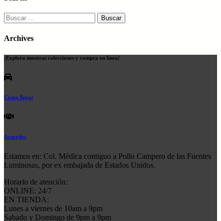
Buscar:
Archives
¡Explora nuestras colecciones y compra en línea!
Cómo llegar
Acuerdos
Estamos en: Col. Médica contiguo a Pollo Campero de las Fuentes
Luminosas, por ex embajada de Estados Unidos.
Horario de atención:
ONLINE: 24/7
EN TIENDA:
Lunes a viernes de 10am a 9pm
Sabado y Domingo de 9pm a 9pm