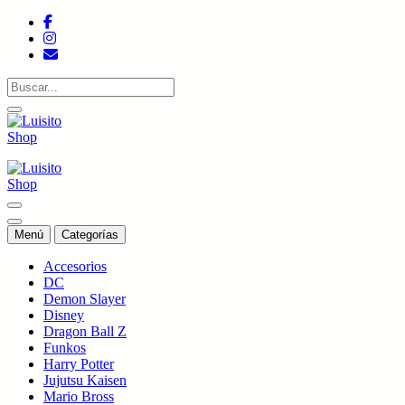
Saltar
al
contenido
Tienda de colecciones
Tienda de colecciones
Menú
Categorías
Accesorios
DC
Demon Slayer
Disney
Dragon Ball Z
Funkos
Harry Potter
Jujutsu Kaisen
Mario Bross