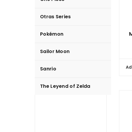
Otras Series
Hello Kitty
M
Pokémon
Sanrio
$
5.00
Sailor Moon
Compare
Read more
Ad
Sanrio
The Leyend of Zelda