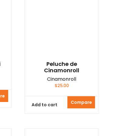
i
Peluche de
Cinamonroll
Cinamonroll
$
25.00
re
Compare
Add to cart