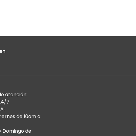
 en
de atención:
24/7
A:
viernes de 10am a
y Domingo de