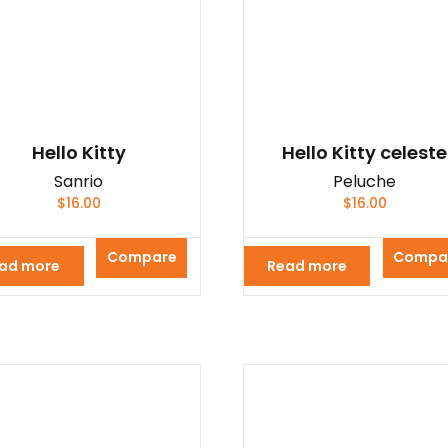
Hello Kitty
Hello Kitty celeste
Sanrio
Peluche
$
16.00
$
16.00
Compare
Compa
ad more
Read more