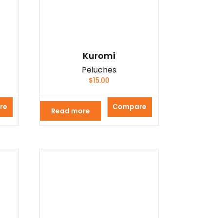
Kuromi
Peluches
$
15.00
re
Compare
Read more