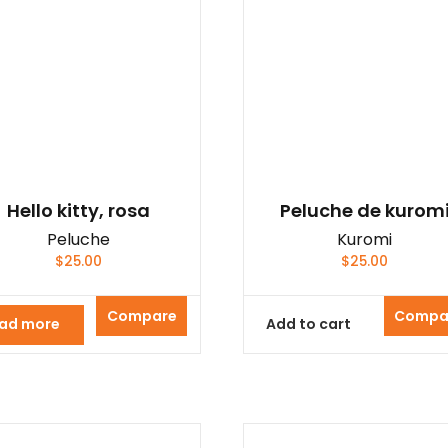
Hello kitty, rosa
Peluche de kurom
Peluche
Kuromi
$
25.00
$
25.00
Compare
Compa
ad more
Add to cart