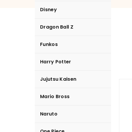
Disney
Dragon Ball Z
Sanrio
Funkos
Harry Potter
Jujutsu Kaisen
Mario Bross
Naruto
One Piece