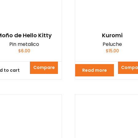
oño de Hello Kitty
Kuromi
Pin metalico
Peluche
$
6.00
$
15.00
Compare
Compa
d to cart
Read more