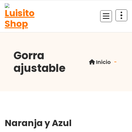
Saltar
al
contenido
Tienda de colecciones
Gorra
Inicio
-
ajustable
Naranja y Azul