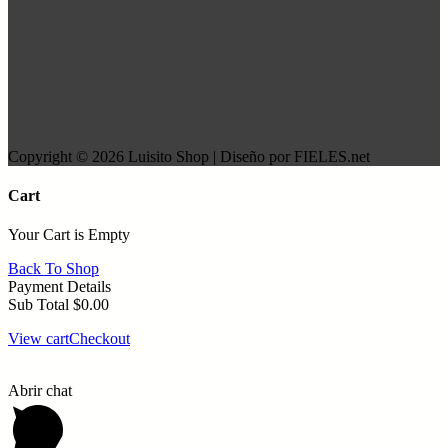
Copyright © 2026 Luisito Shop | Diseño por FIELES.net
Cart
Your Cart is Empty
Back To Shop
Payment Details
Sub Total
$
0.00
View cart
Checkout
Abrir chat