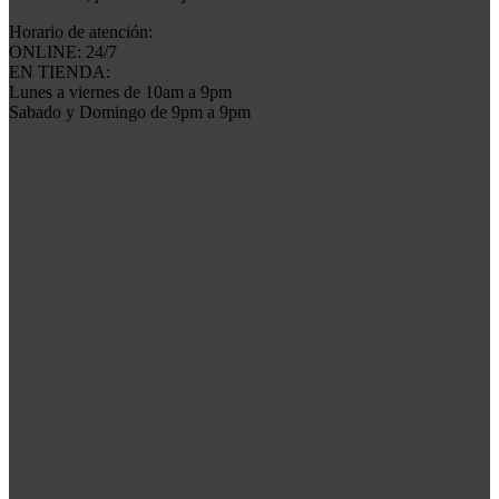
Horario de atención:
ONLINE: 24/7
EN TIENDA:
Lunes a viernes de 10am a 9pm
Sabado y Domingo de 9pm a 9pm