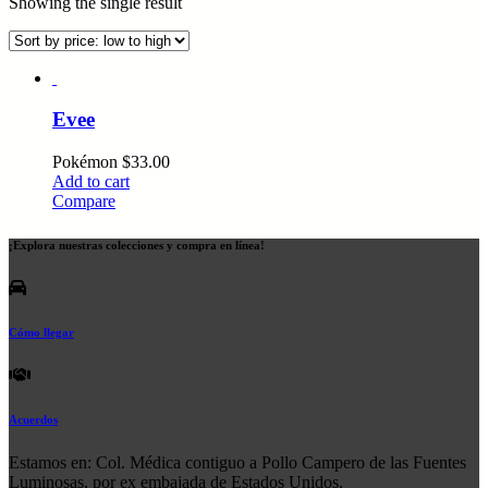
Showing the single result
Evee
Pokémon
$
33.00
Add to cart
Compare
¡Explora nuestras colecciones y compra en línea!
Cómo llegar
Acuerdos
Estamos en: Col. Médica contiguo a Pollo Campero de las Fuentes
Luminosas, por ex embajada de Estados Unidos.