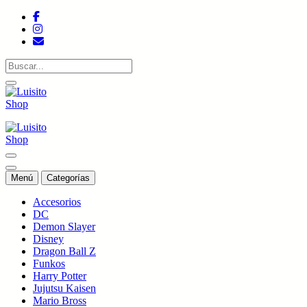
Saltar
al
contenido
Tienda de colecciones
Tienda de colecciones
Menú
Categorías
Accesorios
DC
Demon Slayer
Disney
Dragon Ball Z
Funkos
Harry Potter
Jujutsu Kaisen
Mario Bross