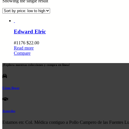
Showing the single result
Edward Elric
#1176
$
22.00
Read more
Compare
¡Explora nuestras colecciones y compra en línea!
Cómo llegar
Acuerdos
Estamos en: Col. Médica contiguo a Pollo Campero de las Fuentes L