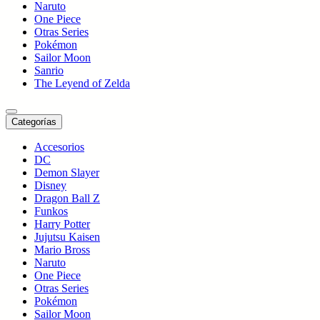
Naruto
One Piece
Otras Series
Pokémon
Sailor Moon
Sanrio
The Leyend of Zelda
Categorías
Accesorios
DC
Demon Slayer
Disney
Dragon Ball Z
Funkos
Harry Potter
Jujutsu Kaisen
Mario Bross
Naruto
One Piece
Otras Series
Pokémon
Sailor Moon