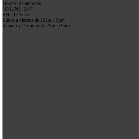
Horario de atención:
ONLINE: 24/7
EN TIENDA:
Lunes a viernes de 10am a 9pm
Sabado y Domingo de 9pm a 9pm