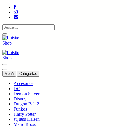
Saltar
al
contenido
Tienda de colecciones
Tienda de colecciones
Menú
Categorías
Accesorios
DC
Demon Slayer
Disney
Dragon Ball Z
Funkos
Harry Potter
Jujutsu Kaisen
Mario Bross