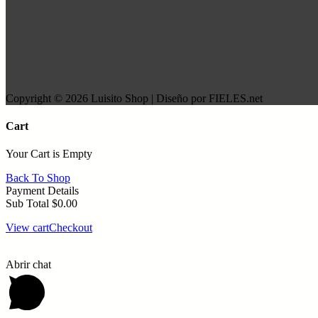
Copyright © 2026 Luisito Shop | Diseño por FIELES.net
Cart
Your Cart is Empty
Back To Shop
Payment Details
Sub Total
$
0.00
View cart
Checkout
Abrir chat