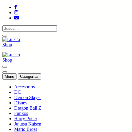
Saltar
al
contenido
Tienda de colecciones
Tienda de colecciones
Menú
Categorías
Accesorios
DC
Demon Slayer
Disney
Dragon Ball Z
Funkos
Harry Potter
Jujutsu Kaisen
Mario Bross