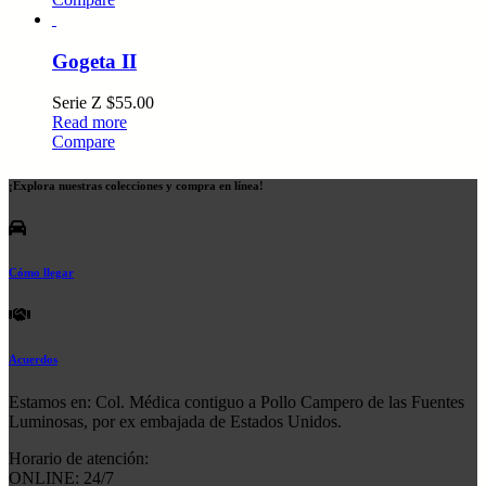
Gogeta II
Serie Z
$
55.00
Read more
Compare
¡Explora nuestras colecciones y compra en línea!
Cómo llegar
Acuerdos
Estamos en: Col. Médica contiguo a Pollo Campero de las Fuentes
Luminosas, por ex embajada de Estados Unidos.
Horario de atención:
ONLINE: 24/7