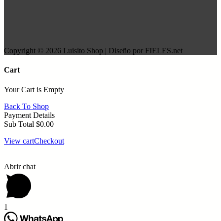
Copyright © 2026 Luisito Shop | Diseño por FIELES.net
Cart
Your Cart is Empty
Back To Shop
Payment Details
Sub Total
$
0.00
View cart
Checkout
Abrir chat
1