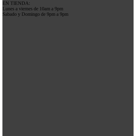
EN TIENDA:
Lunes a viernes de 10am a 9pm
Sabado y Domingo de 9pm a 9pm