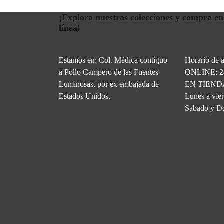
¡Explora nuestras colecciones y compra en
línea!
Estamos en: Col. Médica contiguo
Horario de a
a Pollo Campero de las Fuentes
ONLINE: 2
Luminosas, por ex embajada de
EN TIEND
Estados Unidos.
Lunes a vie
Sabado y D