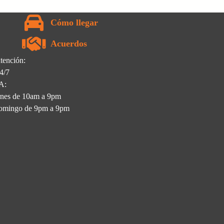
Cómo llegar
Acuerdos
tención:
4/7
A:
rnes de 10am a 9pm
omingo de 9pm a 9pm