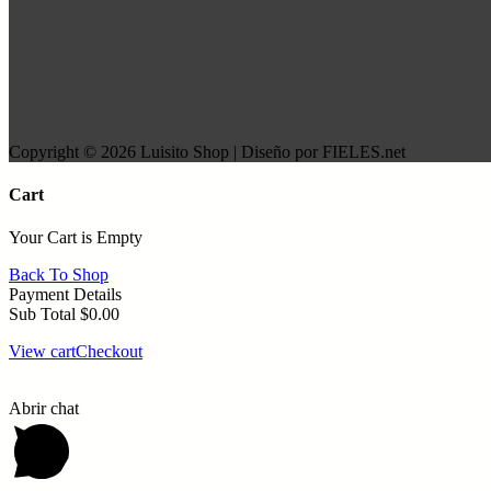
Copyright © 2026 Luisito Shop | Diseño por FIELES.net
Cart
Your Cart is Empty
Back To Shop
Payment Details
Sub Total
$
0.00
View cart
Checkout
Abrir chat