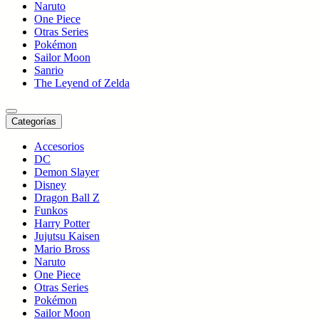
Naruto
One Piece
Otras Series
Pokémon
Sailor Moon
Sanrio
The Leyend of Zelda
Categorías
Accesorios
DC
Demon Slayer
Disney
Dragon Ball Z
Funkos
Harry Potter
Jujutsu Kaisen
Mario Bross
Naruto
One Piece
Otras Series
Pokémon
Sailor Moon