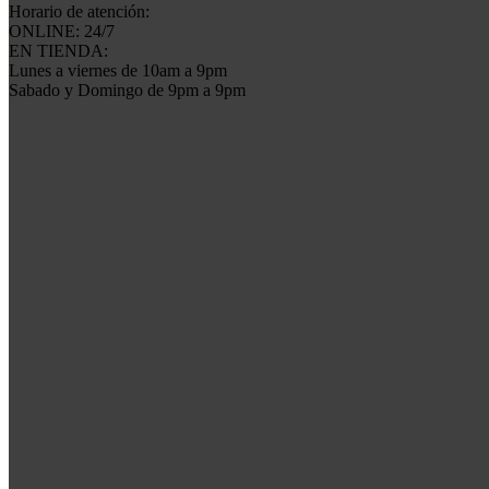
Horario de atención:
ONLINE: 24/7
EN TIENDA:
Lunes a viernes de 10am a 9pm
Sabado y Domingo de 9pm a 9pm