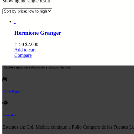
Showing the single result
Hermione Granger
#150
$
22.00
Add to cart
Compare
¡Explora nuestras colecciones y compra en línea!
Cómo llegar
Acuerdos
Estamos en: Col. Médica contiguo a Pollo Campero de las Fuentes L