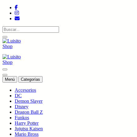
Saltar
al
contenido
Tienda de colecciones
Tienda de colecciones
Menú
Categorías
Accesorios
DC
Demon Slayer
Disney
Dragon Ball Z
Funkos
Harry Potter
Jujutsu Kaisen
Mario Bross