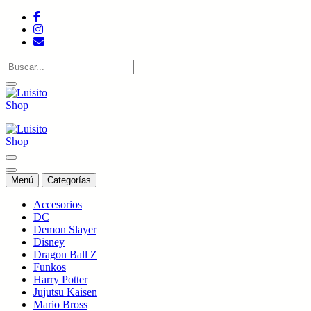
Saltar
al
contenido
Tienda de colecciones
Tienda de colecciones
Menú
Categorías
Accesorios
DC
Demon Slayer
Disney
Dragon Ball Z
Funkos
Harry Potter
Jujutsu Kaisen
Mario Bross