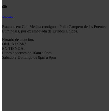
Acuerdos
Estamos en: Col. Médica contiguo a Pollo Campero de las Fuentes
Luminosas, por ex embajada de Estados Unidos.
Horario de atención:
ONLINE: 24/7
EN TIENDA:
Lunes a viernes de 10am a 9pm
Sabado y Domingo de 9pm a 9pm