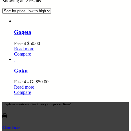
Showing all 2 results
Gogeta
Fase 4
$
50.00
Read more
Compare
Goku
Fase 4 - Gt
$
50.00
Read more
Compare
¡Explora nuestras colecciones y compra en línea!
Cómo llegar