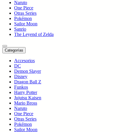
Naruto
One Piece
Otras Series
Pokémon
Sailor Moon
Sanrio
The Leyend of Zelda
Categorías
Accesorios
DC
Demon Slayer
Disney
Dragon Ball Z
Funkos
Harry Potter
Jujutsu Kaisen
Mario Bross
Naruto
One Piece
Otras Series
Pokémon
Sailor Moon