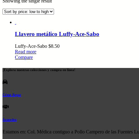
Showing the single result
Llavero metálico Luffy-Ace-Sabo
Luffy-Ace-Sabo
$
8.50
Read more
Compare
¡Explora nuestras colecciones y compra en línea!
Cómo llegar
Acuerdos
Estamos en: Col. Médica contiguo a Pollo Campero de las Fuentes L