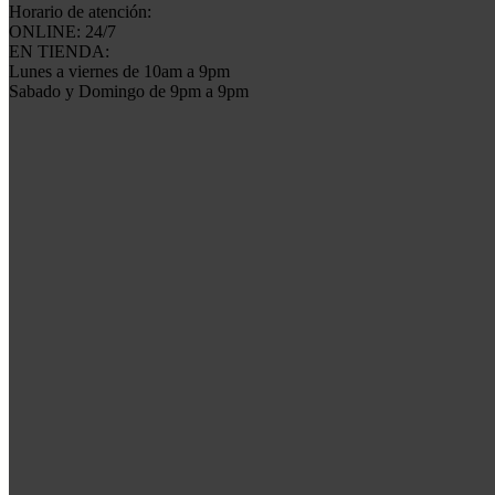
Horario de atención:
ONLINE: 24/7
EN TIENDA:
Lunes a viernes de 10am a 9pm
Sabado y Domingo de 9pm a 9pm