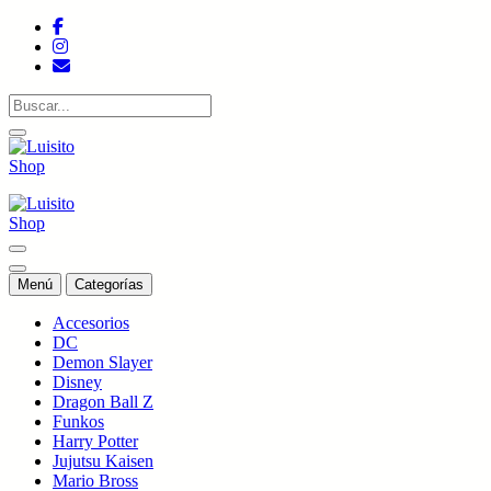
Saltar
al
contenido
Tienda de colecciones
Tienda de colecciones
Menú
Categorías
Accesorios
DC
Demon Slayer
Disney
Dragon Ball Z
Funkos
Harry Potter
Jujutsu Kaisen
Mario Bross