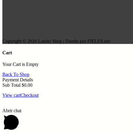
Copyright © 2026 Luisito Shop | Diseño por FIELES.net
Cart
Your Cart is Empty
Back To Shop
Payment Details
Sub Total
$
0.00
View cart
Checkout
Abrir chat