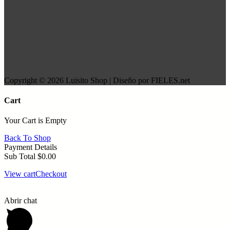
Copyright © 2026 Luisito Shop | Diseño por FIELES.net
Cart
Your Cart is Empty
Back To Shop
Payment Details
Sub Total
$
0.00
View cart
Checkout
Abrir chat