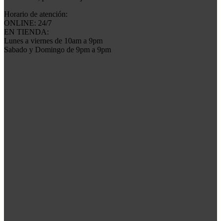
Horario de atención:
ONLINE: 24/7
EN TIENDA:
Lunes a viernes de 10am a 9pm
Sabado y Domingo de 9pm a 9pm