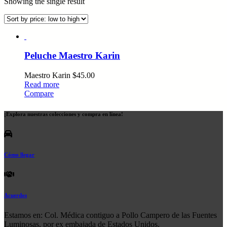
Showing the single result
Peluche Maestro Karin
Maestro Karin
$
45.00
Read more
Compare
¡Explora nuestras colecciones y compra en línea!
Cómo llegar
Acuerdos
Estamos en: Col. Médica contiguo a Pollo Campero de las Fuentes
Luminosas, por ex embajada de Estados Unidos.