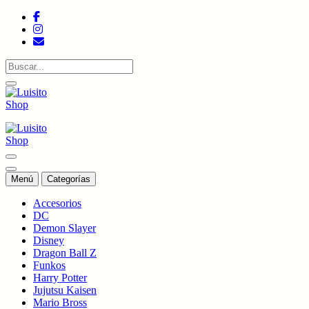
Saltar
al
contenido
Tienda de colecciones
Tienda de colecciones
Menú
Categorías
Accesorios
DC
Demon Slayer
Disney
Dragon Ball Z
Funkos
Harry Potter
Jujutsu Kaisen
Mario Bross