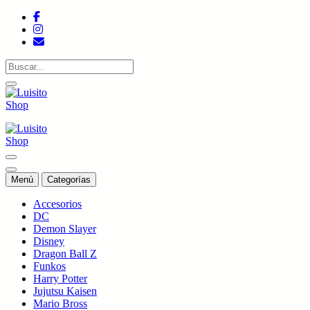
Saltar
al
contenido
Tienda de colecciones
Tienda de colecciones
Menú
Categorías
Accesorios
DC
Demon Slayer
Disney
Dragon Ball Z
Funkos
Harry Potter
Jujutsu Kaisen
Mario Bross