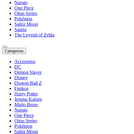
Naruto
One Piece
Otras Series
Pokémon
Sailor Moon
Sanrio
The Leyend of Zelda
Categorías
Accesorios
DC
Demon Slayer
Disney
Dragon Ball Z
Funkos
Harry Potter
Jujutsu Kaisen
Mario Bross
Naruto
One Piece
Otras Series
Pokémon
Sailor Moon