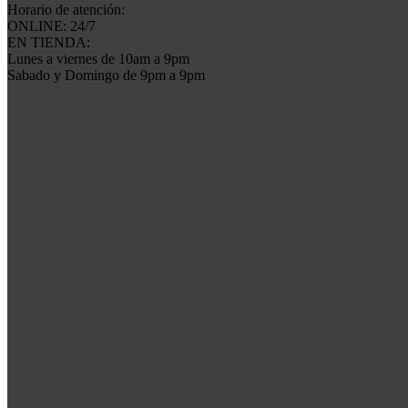
Horario de atención:
ONLINE: 24/7
EN TIENDA:
Lunes a viernes de 10am a 9pm
Sabado y Domingo de 9pm a 9pm