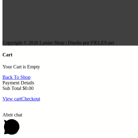
Copyright © 2026 Luisito Shop | Diseño por FIELES.net
Cart
Your Cart is Empty
Back To Shop
Payment Details
Sub Total
$
0.00
View cart
Checkout
Abrir chat