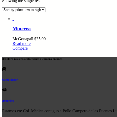
Showing the single result
Minerva
McGonagall
$
35.00
Read more
Compare
¡Explora nuestras colecciones y compra en línea!
Cómo llegar
Acuerdos
Estamos en: Col. Médica contiguo a Pollo Campero de las Fuentes L