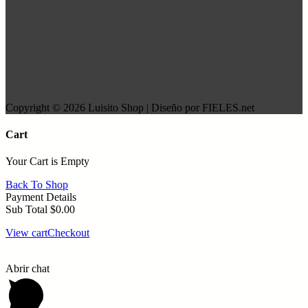
Copyright © 2026 Luisito Shop | Diseño por FIELES.net
Cart
Your Cart is Empty
Back To Shop
Payment Details
Sub Total
$
0.00
View cart
Checkout
Abrir chat