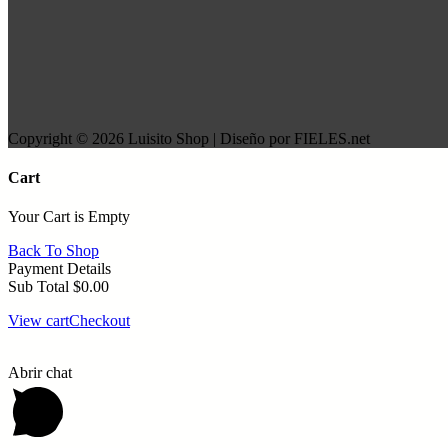
Copyright © 2026 Luisito Shop | Diseño por FIELES.net
Cart
Your Cart is Empty
Back To Shop
Payment Details
Sub Total
$
0.00
View cart
Checkout
Abrir chat