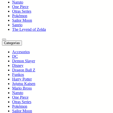
Naruto
One Piece
Otras Series
Pokémon
Sailor Moon
Sanrio
The Leyend of Zelda
Categorías
Accesorios
DC
Demon Slayer
Disney
Dragon Ball Z
Funkos
Harry Potter
Jujutsu Kaisen
Mario Bross
Naruto
One Piece
Otras Series
Pokémon
Sailor Moon