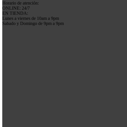
Horario de atención:
ONLINE: 24/7
EN TIENDA:
Lunes a viernes de 10am a 9pm
Sabado y Domingo de 9pm a 9pm