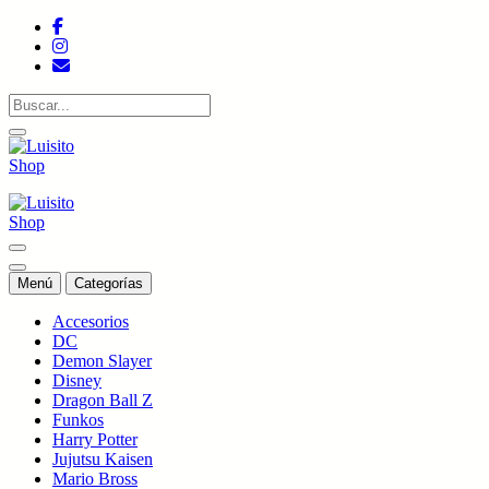
Saltar
al
contenido
Tienda de colecciones
Tienda de colecciones
Menú
Categorías
Accesorios
DC
Demon Slayer
Disney
Dragon Ball Z
Funkos
Harry Potter
Jujutsu Kaisen
Mario Bross