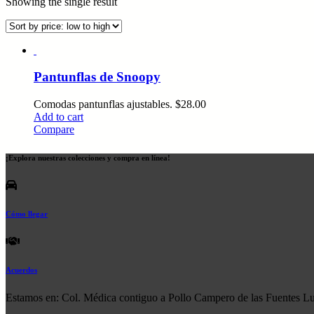
Showing the single result
Pantunflas de Snoopy
Comodas pantunflas ajustables.
$
28.00
Add to cart
Compare
¡Explora nuestras colecciones y compra en línea!
Cómo llegar
Acuerdos
Estamos en: Col. Médica contiguo a Pollo Campero de las Fuentes L