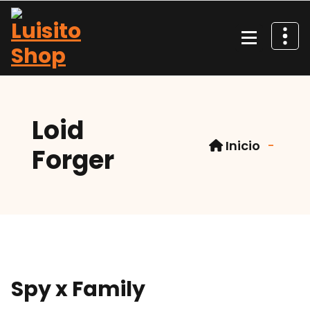
Saltar
al
contenido
Tienda de colecciones
Loid
Inicio
-
Forger
Spy x Family