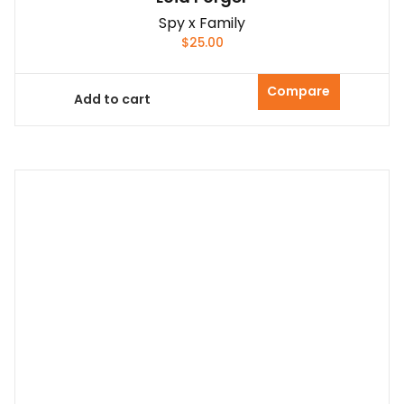
Spy x Family
$
25.00
Compare
Add to cart