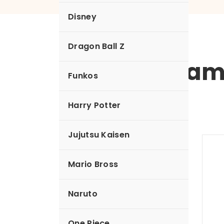
Disney
Dragon Ball Z
taza de ceram
Funkos
Harry Potter
Jujutsu Kaisen
Mario Bross
Naruto
One Piece