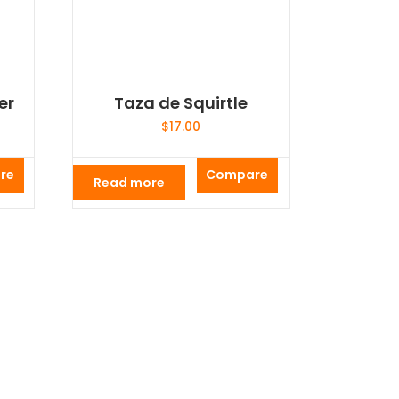
er
Taza de Squirtle
$
17.00
re
Compare
Read more