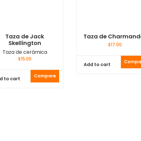
Taza de Jack
Taza de Charmand
Skellington
$
17.00
Taza de cerámica
$
15.00
Compa
Add to cart
Compare
d to cart