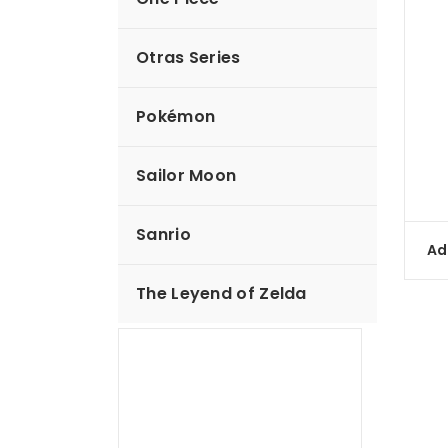
Otras Series
Taza de bloque de
Pokémon
Mario Bros
Taza de cerámica
Sailor Moon
$
13.00
Sanrio
Compare
Read more
Ad
The Leyend of Zelda