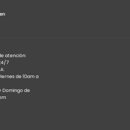
 en
de atención:
24/7
A:
viernes de 10am a
y Domingo de
9pm