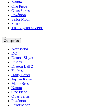
Naruto
One Piece
Otras Series
Pokémon
Sailor Moon
Sanrio
The Leyend of Zelda
Categorías
Accesorios
DC
Demon Slayer
Disney
Dragon Ball Z
Funkos
Harry Potter
Jujutsu Kaisen
Mario Bross
Naruto
One Piece
Otras Series
Pokémon
Sailor Moon