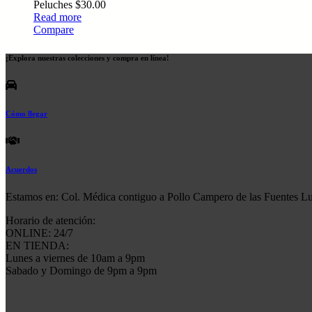
Peluches
$
30.00
Read more
Compare
¡Explora nuestras colecciones y compra en línea!
Cómo llegar
Acuerdos
Estamos en: Col. Médica contiguo a Pollo Campero de las Fuentes L
Horario de atención:
ONLINE: 24/7
EN TIENDA:
Lunes a viernes de 10am a 9pm
Sabado y Domingo de 9pm a 9pm