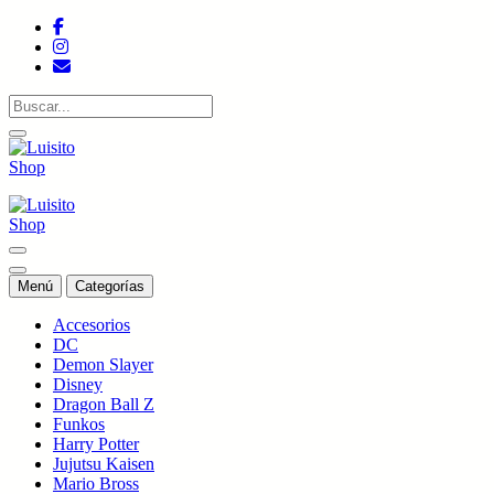
Saltar
al
contenido
Tienda de colecciones
Tienda de colecciones
Menú
Categorías
Accesorios
DC
Demon Slayer
Disney
Dragon Ball Z
Funkos
Harry Potter
Jujutsu Kaisen
Mario Bross