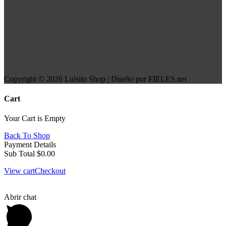
Copyright © 2026 Luisito Shop | Diseño por FIELES.net
Cart
Your Cart is Empty
Back To Shop
Payment Details
Sub Total
$
0.00
View cart
Checkout
Abrir chat