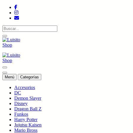
Saltar
al
contenido
Tienda de colecciones
Tienda de colecciones
Menú
Categorías
Accesorios
DC
Demon Slayer
Disney
Dragon Ball Z
Funkos
Harry Potter
Jujutsu Kaisen
Mario Bross