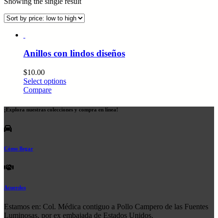
Showing the single result
Anillos con lindos diseños
$
10.00
Select options
Compare
¡Explora nuestras colecciones y compra en línea!
Cómo llegar
Acuerdos
Estamos en: Col. Médica contiguo a Pollo Campero de las Fuentes
Luminosas, por ex embajada de Estados Unidos.