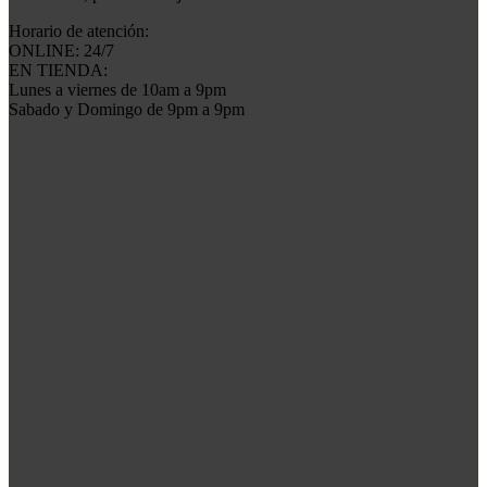
Horario de atención:
ONLINE: 24/7
EN TIENDA:
Lunes a viernes de 10am a 9pm
Sabado y Domingo de 9pm a 9pm