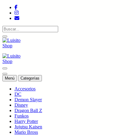
Saltar
al
contenido
Tienda de colecciones
Tienda de colecciones
Menú
Categorías
Accesorios
DC
Demon Slayer
Disney
Dragon Ball Z
Funkos
Harry Potter
Jujutsu Kaisen
Mario Bross