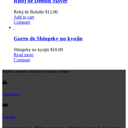
Reloj de Demon Slayer
Reloj de Bolsillo
$
12.00
Add to cart
Compare
Gorro de Shingeky no kyojin
Shingeky no kyojin
$
10.00
Read more
Compare
¡Explora nuestras colecciones y compra en línea!
Cómo llegar
Acuerdos