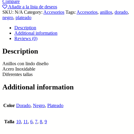
Compare
diseños
Añadir a la lista de deseos
quantity
SKU:
N/A
Category:
Accesorios
Tags:
Accesorios
,
anillos
,
dorado
,
negro
,
plateado
Description
Additional information
Reviews (0)
Description
Anillos con lindo diseño
Acero Inoxidable
Diferentes tallas
Additional information
Color
Dorado
,
Negro
,
Plateado
Talla
10
,
11
,
6
,
7
,
8
,
9