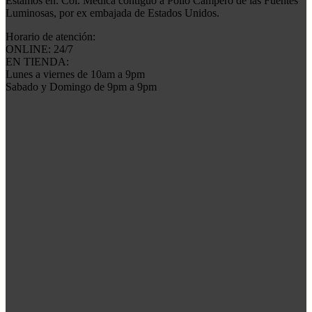
Estamos en: Col. Médica contiguo a Pollo Campero de las Fuentes
Luminosas, por ex embajada de Estados Unidos.
Horario de atención:
ONLINE: 24/7
EN TIENDA:
Lunes a viernes de 10am a 9pm
Sabado y Domingo de 9pm a 9pm