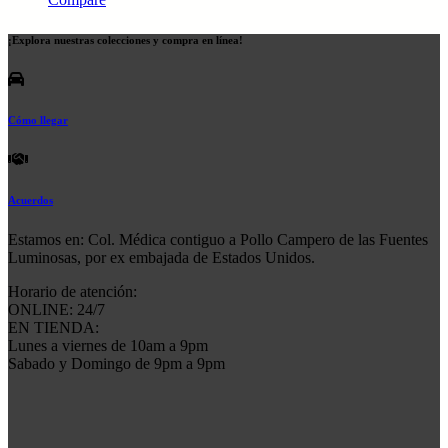
¡Explora nuestras colecciones y compra en línea!
Cómo llegar
Acuerdos
Estamos en: Col. Médica contiguo a Pollo Campero de las Fuentes
Luminosas, por ex embajada de Estados Unidos.
Horario de atención:
ONLINE: 24/7
EN TIENDA:
Lunes a viernes de 10am a 9pm
Sabado y Domingo de 9pm a 9pm