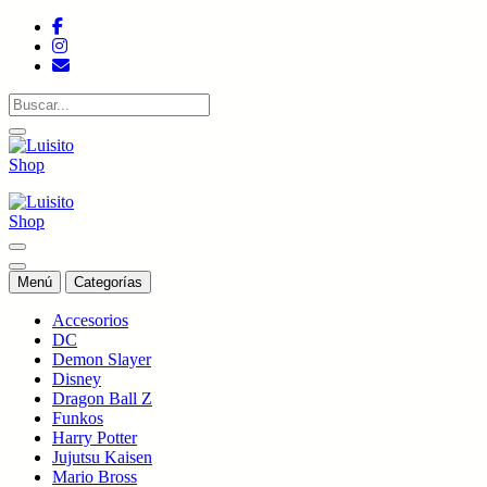
Saltar
al
contenido
Tienda de colecciones
Tienda de colecciones
Menú
Categorías
Accesorios
DC
Demon Slayer
Disney
Dragon Ball Z
Funkos
Harry Potter
Jujutsu Kaisen
Mario Bross