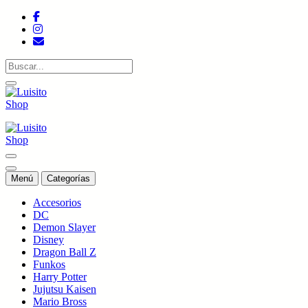
Saltar
al
contenido
Tienda de colecciones
Tienda de colecciones
Menú
Categorías
Accesorios
DC
Demon Slayer
Disney
Dragon Ball Z
Funkos
Harry Potter
Jujutsu Kaisen
Mario Bross