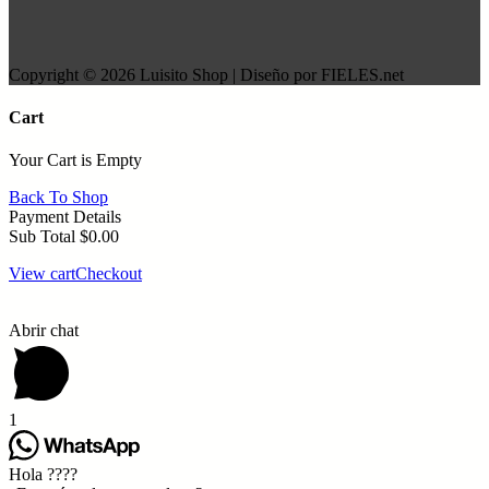
Copyright © 2026 Luisito Shop | Diseño por FIELES.net
Cart
Your Cart is Empty
Back To Shop
Payment Details
Sub Total
$
0.00
View cart
Checkout
Abrir chat
1
Hola ????