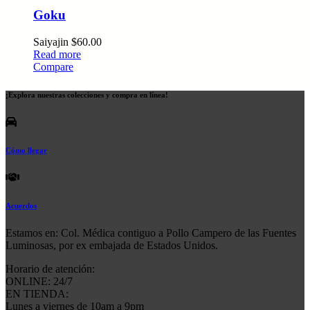
Goku
Saiyajin
$
60.00
Read more
Compare
¡Explora nuestras colecciones y compra en línea!
Cómo llegar
Acuerdos
Estamos en: Col. Médica contiguo a Pollo Campero de las Fuentes
Luminosas, por ex embajada de Estados Unidos.
Horario de atención:
ONLINE: 24/7
EN TIENDA:
Lunes a viernes de 10am a 9pm