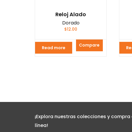
Reloj Alado
Dorado
$
12.00
Compare
Read more
Re
¡Explora nuestras colecciones y compra
línea!