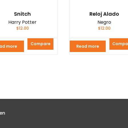
Snitch
Reloj Alado
Harry Potter
Negro
$
12.00
$
12.00
Compare
Compa
ad more
Read more
 en