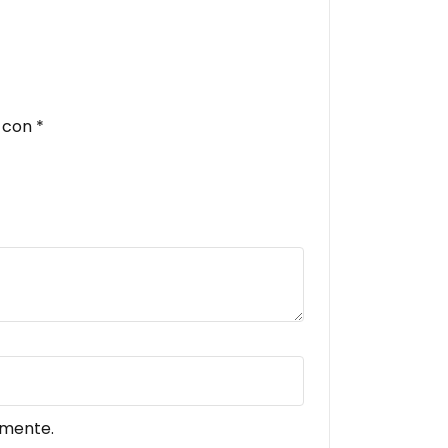
s con
*
omente.