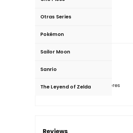
Otras Series
Pokémon
Sailor Moon
Description
Sanrio
Serie: Marvel
Material: Acero Inoxidable
Género: Unisex hombres mujeres
The Leyend of Zelda
Reviews