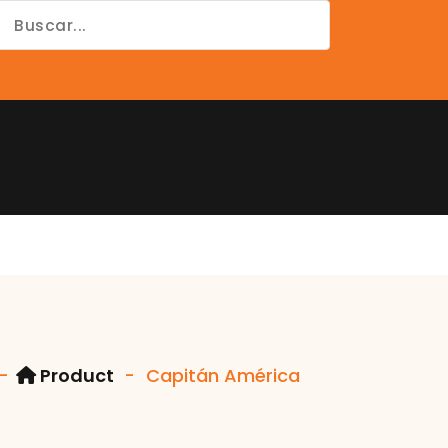
cuenta
-
Product
-
Capitán América