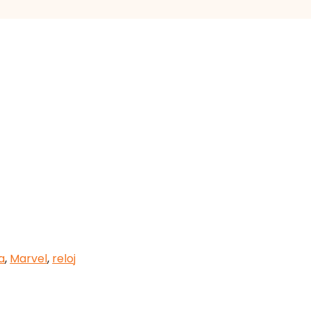
a
a
,
Marvel
,
reloj