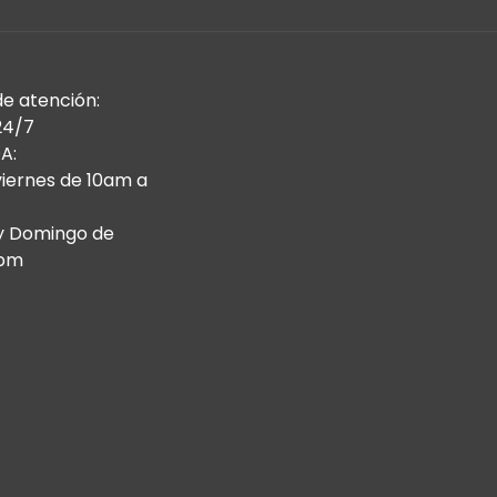
de atención:
24/7
A:
viernes de 10am a
y Domingo de
9pm