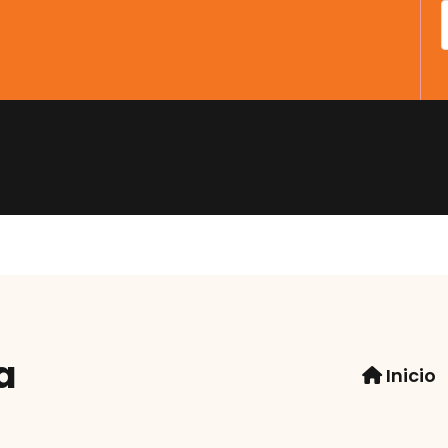
io
Tienda
Carrito
Finalizar compra
Mi 
a
Inicio