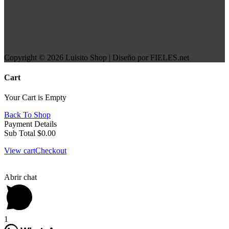
Copyright © 2026 Luisito Shop | Diseño por FIELES.net
Cart
Your Cart is Empty
Back To Shop
Payment Details
Sub Total
$
0.00
View cart
Checkout
Abrir chat
1