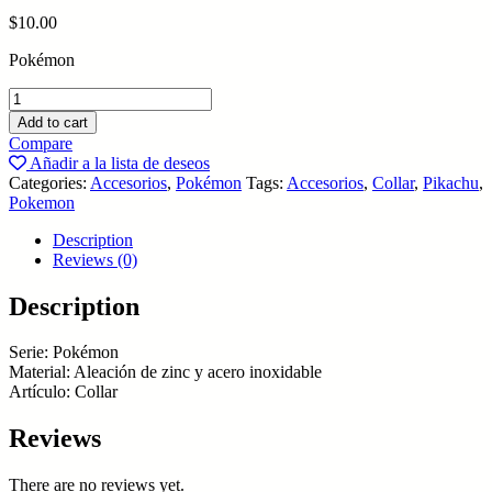
$
10.00
Pokémon
Collar
de
Add to cart
Pikachu
Compare
quantity
Añadir a la lista de deseos
Categories:
Accesorios
,
Pokémon
Tags:
Accesorios
,
Collar
,
Pikachu
,
Pokemon
Description
Reviews (0)
Description
Serie: Pokémon
Material: Aleación de zinc y acero inoxidable
Artículo: Collar
Reviews
There are no reviews yet.