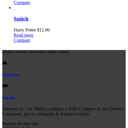
Compare
Snitch
Harry Potter
$
12.00
Read more
Compare
¡Explora nuestras colecciones y compra en línea!
Cómo llegar
Acuerdos
Estamos en: Col. Médica contiguo a Pollo Campero de las Fuentes
Luminosas, por ex embajada de Estados Unidos.
Horario de atención: