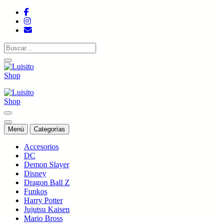
Saltar
al
contenido
Tienda de colecciones
Tienda de colecciones
Menú
Categorías
Accesorios
DC
Demon Slayer
Disney
Dragon Ball Z
Funkos
Harry Potter
Jujutsu Kaisen
Mario Bross