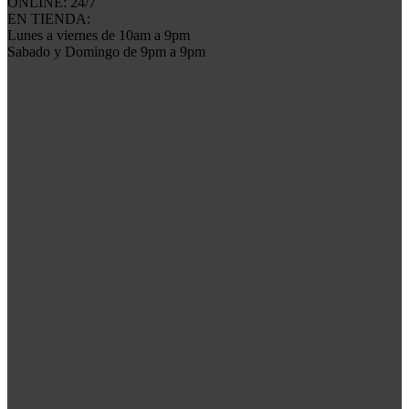
ONLINE: 24/7
EN TIENDA:
Lunes a viernes de 10am a 9pm
Sabado y Domingo de 9pm a 9pm