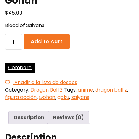
Gohan
$
45.00
Blood of Saiyans
Gohan
Add to cart
quantity
Compare
Añadir a la lista de deseos
Category:
Dragon Ball Z
Tags:
anime
,
dragon ball z
,
figura acción
,
Gohan
,
goku
,
saiyans
Description
Reviews (0)
Description