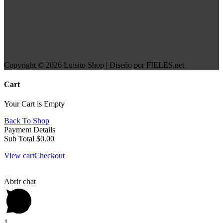
Copyright © 2026 Luisito Shop | Diseño por FIELES.net
Cart
Your Cart is Empty
Back To Shop
Payment Details
Sub Total
$
0.00
View cart
Checkout
Abrir chat
1