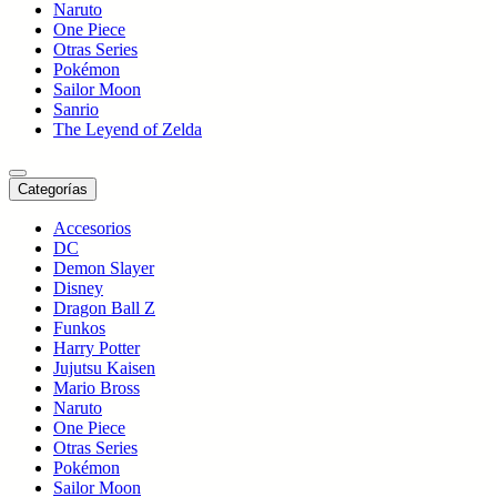
Naruto
One Piece
Otras Series
Pokémon
Sailor Moon
Sanrio
The Leyend of Zelda
Categorías
Accesorios
DC
Demon Slayer
Disney
Dragon Ball Z
Funkos
Harry Potter
Jujutsu Kaisen
Mario Bross
Naruto
One Piece
Otras Series
Pokémon
Sailor Moon