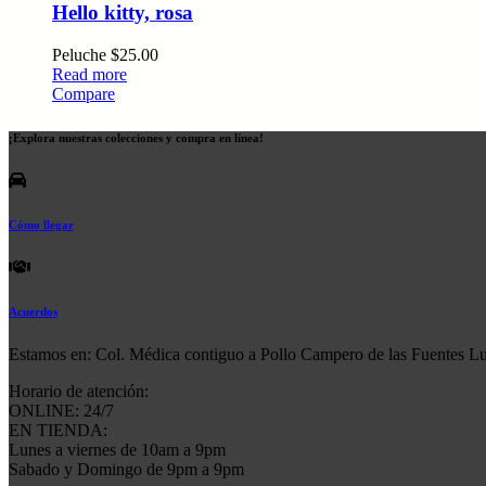
Hello kitty, rosa
Peluche
$
25.00
Read more
Compare
¡Explora nuestras colecciones y compra en línea!
Cómo llegar
Acuerdos
Estamos en: Col. Médica contiguo a Pollo Campero de las Fuentes L
Horario de atención:
ONLINE: 24/7
EN TIENDA:
Lunes a viernes de 10am a 9pm
Sabado y Domingo de 9pm a 9pm