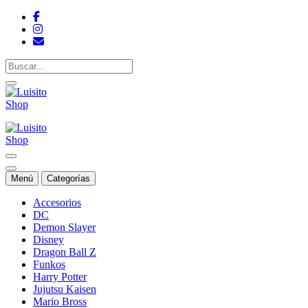
Saltar
al
contenido
Tienda de colecciones
Tienda de colecciones
Menú
Categorías
Accesorios
DC
Demon Slayer
Disney
Dragon Ball Z
Funkos
Harry Potter
Jujutsu Kaisen
Mario Bross