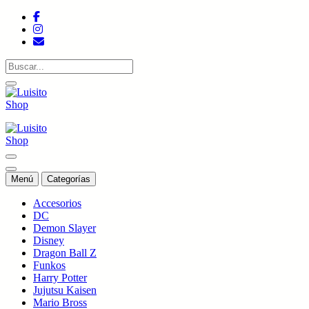
Saltar
al
contenido
Tienda de colecciones
Tienda de colecciones
Menú
Categorías
Accesorios
DC
Demon Slayer
Disney
Dragon Ball Z
Funkos
Harry Potter
Jujutsu Kaisen
Mario Bross