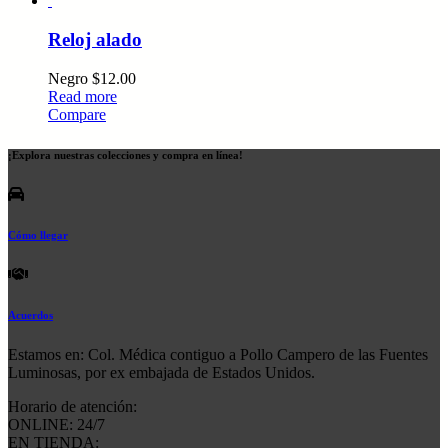
Reloj alado
Negro
$
12.00
Read more
Compare
¡Explora nuestras colecciones y compra en línea!
Cómo llegar
Acuerdos
Estamos en: Col. Médica contiguo a Pollo Campero de las Fuentes
Luminosas, por ex embajada de Estados Unidos.
Horario de atención:
ONLINE: 24/7
EN TIENDA: