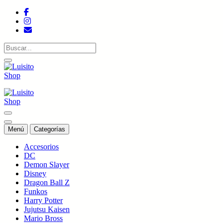
Saltar
al
contenido
Tienda de colecciones
Tienda de colecciones
Menú
Categorías
Accesorios
DC
Demon Slayer
Disney
Dragon Ball Z
Funkos
Harry Potter
Jujutsu Kaisen
Mario Bross