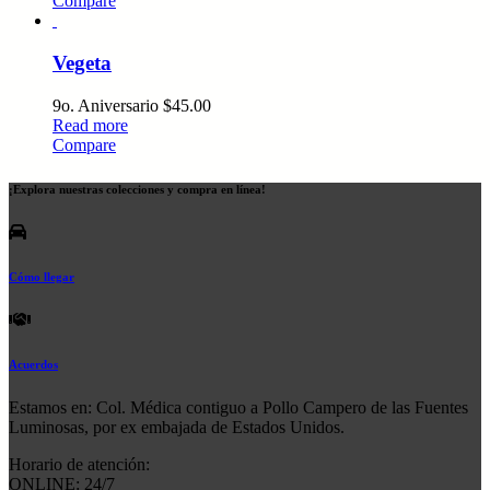
Compare
Vegeta
9o. Aniversario
$
45.00
Read more
Compare
¡Explora nuestras colecciones y compra en línea!
Cómo llegar
Acuerdos
Estamos en: Col. Médica contiguo a Pollo Campero de las Fuentes
Luminosas, por ex embajada de Estados Unidos.
Horario de atención:
ONLINE: 24/7