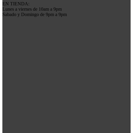
EN TIENDA:
Lunes a viernes de 10am a 9pm
Sabado y Domingo de 9pm a 9pm