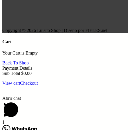
Copyright © 2026 Luisito Shop | Diseño por FIELES.net
Cart
Your Cart is Empty
Back To Shop
Payment Details
Sub Total
$
0.00
View cart
Checkout
Abrir chat
1