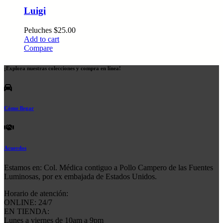
Luigi
Peluches
$
25.00
Add to cart
Compare
¡Explora nuestras colecciones y compra en línea!
Cómo llegar
Acuerdos
Estamos en: Col. Médica contiguo a Pollo Campero de las Fuentes
Luminosas, por ex embajada de Estados Unidos.
Horario de atención:
ONLINE: 24/7
EN TIENDA:
Lunes a viernes de 10am a 9pm