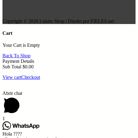
Copyright © 2026 Luisito Shop | Diseño por FIELES.net
Cart
Your Cart is Empty
Back To Shop
Payment Details
Sub Total
$
0.00
View cart
Checkout
Abrir chat
1
Hola ????