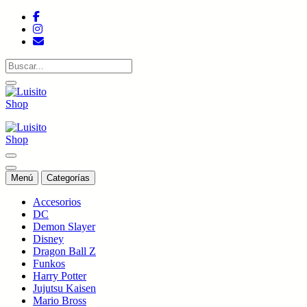
Saltar
al
contenido
Tienda de colecciones
Tienda de colecciones
Menú
Categorías
Accesorios
DC
Demon Slayer
Disney
Dragon Ball Z
Funkos
Harry Potter
Jujutsu Kaisen
Mario Bross