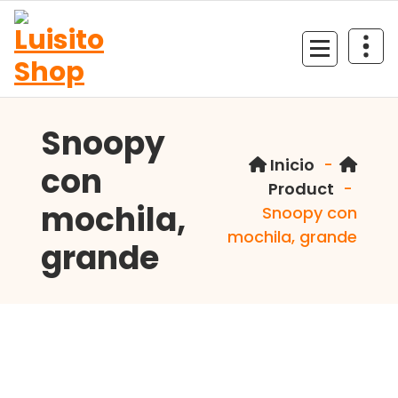
Saltar
al
contenido
Tienda de colecciones
Snoopy
Inicio
-
con
Product
-
mochila,
Snoopy con
mochila, grande
grande