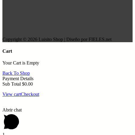
Copyright © 2026 Luisito Shop | Diseño por FIELES.net
Cart
Your Cart is Empty
Back To Shop
Payment Details
Sub Total
$
0.00
View cart
Checkout
Abrir chat
1