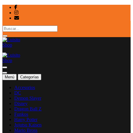
Saltar
al
contenido
Tienda de colecciones
Tienda de colecciones
Menú
Categorías
Accesorios
DC
Demon Slayer
Disney
Dragon Ball Z
Funkos
Harry Potter
Jujutsu Kaisen
Mario Bross