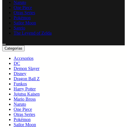
Naruto
One Piece
Otras Series
Pokémon
Sailor Moon
Sanrio
The Leyend of Zelda
Categorías
Accesorios
DC
Demon Slayer
Disney
Dragon Ball Z
Funkos
Harry Potter
Jujutsu Kaisen
Mario Bross
Naruto
One Piece
Otras Series
Pokémon
Sailor Moon