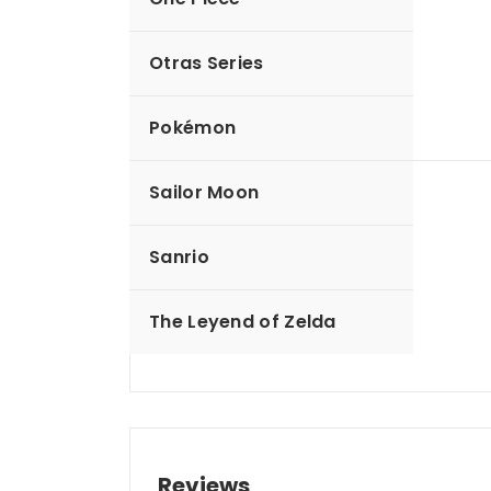
Otras Series
Pokémon
Sailor Moon
Description
Sanrio
Serie: One Piece
Altura: 5 cm
Material: Goma
The Leyend of Zelda
Reviews