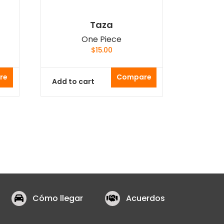
Taza
One Piece
$
15.00
re
Compare
Add to cart
Cómo llegar
Acuerdos