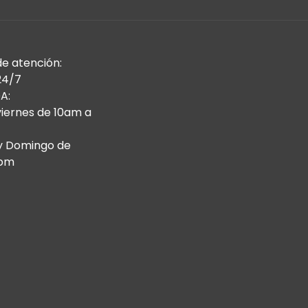
de atención:
24/7
A:
viernes de 10am a
y Domingo de
9pm