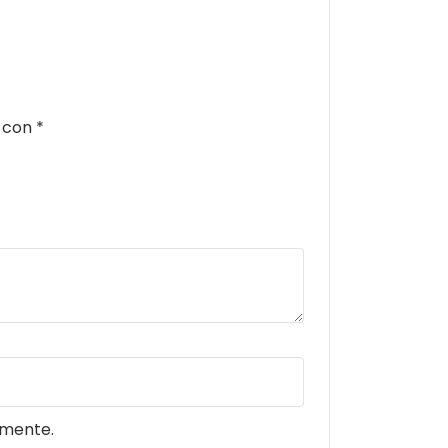
s con
*
omente.