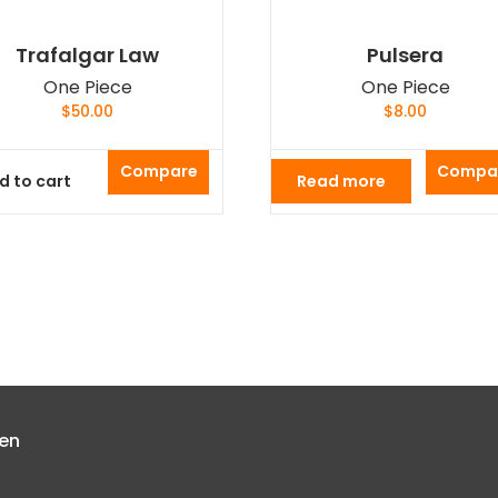
Trafalgar Law
Pulsera
One Piece
One Piece
$
50.00
$
8.00
Compare
Compa
d to cart
Read more
 en