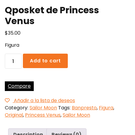
Qposket de Princess
Venus
$
35.00
Figura
Qposket
Add to cart
de
Princess
Venus
quantity
Compare
Añadir a la lista de deseos
Category:
Sailor Moon
Tags:
Banpresto
,
Figura
,
Original
,
Princess Venus
,
Sailor Moon
Description
Reviews (0)