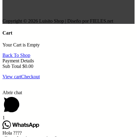
Copyright © 2026 Luisito Shop | Diseño por FIELES.net
Cart
Your Cart is Empty
Back To Shop
Payment Details
Sub Total
$
0.00
View cart
Checkout
Abrir chat
1
Hola ????