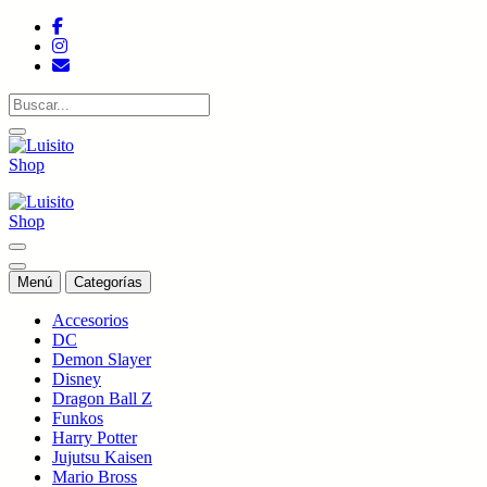
Saltar
al
contenido
Tienda de colecciones
Tienda de colecciones
Menú
Categorías
Accesorios
DC
Demon Slayer
Disney
Dragon Ball Z
Funkos
Harry Potter
Jujutsu Kaisen
Mario Bross