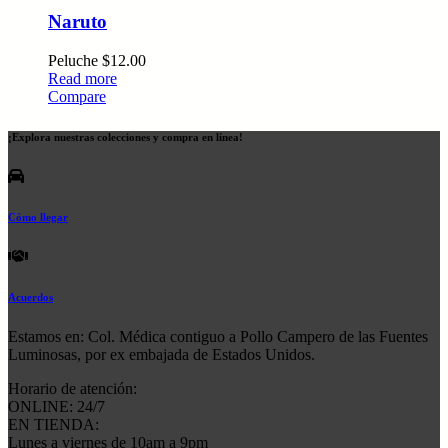
Naruto
Peluche
$
12.00
Read more
Compare
¡Explora nuestras colecciones y compra en línea!
Cómo llegar
Acuerdos
Estamos en: Col. Médica contiguo a Pollo Campero de las Fuentes
Luminosas, por ex embajada de Estados Unidos.
Horario de atención:
ONLINE: 24/7
EN TIENDA:
Lunes a viernes de 10am a 9pm