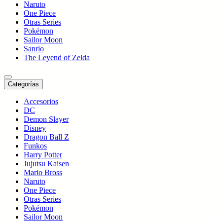
Naruto
One Piece
Otras Series
Pokémon
Sailor Moon
Sanrio
The Leyend of Zelda
Categorías
Accesorios
DC
Demon Slayer
Disney
Dragon Ball Z
Funkos
Harry Potter
Jujutsu Kaisen
Mario Bross
Naruto
One Piece
Otras Series
Pokémon
Sailor Moon