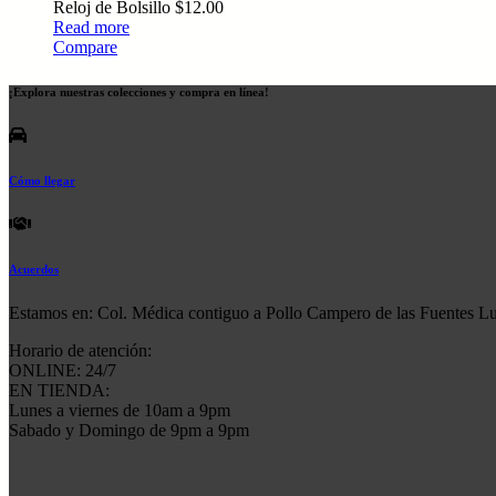
Reloj de Bolsillo
$
12.00
Read more
Compare
¡Explora nuestras colecciones y compra en línea!
Cómo llegar
Acuerdos
Estamos en: Col. Médica contiguo a Pollo Campero de las Fuentes L
Horario de atención:
ONLINE: 24/7
EN TIENDA:
Lunes a viernes de 10am a 9pm
Sabado y Domingo de 9pm a 9pm