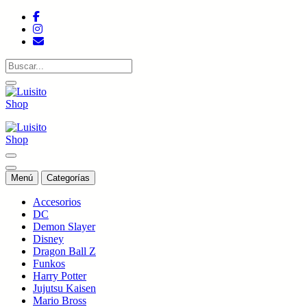
Saltar
al
contenido
Tienda de colecciones
Tienda de colecciones
Menú
Categorías
Accesorios
DC
Demon Slayer
Disney
Dragon Ball Z
Funkos
Harry Potter
Jujutsu Kaisen
Mario Bross